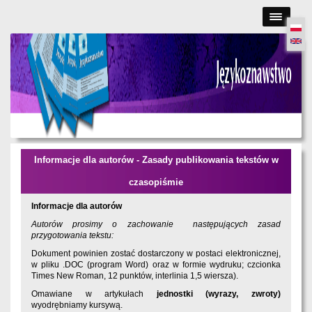
Skip
to
main
content
Informacje dla autorów - Zasady publikowania tekstów w
czasopiśmie
Informacje dla autorów
Autorów prosimy o zachowanie następujących zasad
przygotowania tekstu:
Dokument powinien zostać dostarczony w postaci elektronicznej,
w pliku .DOC (program Word) oraz w formie wydruku; czcionka
Times New Roman, 12 punktów, interlinia 1,5 wiersza).
Omawiane w artykułach
jednostki (wyrazy, zwroty)
wyodrębniamy kursywą.