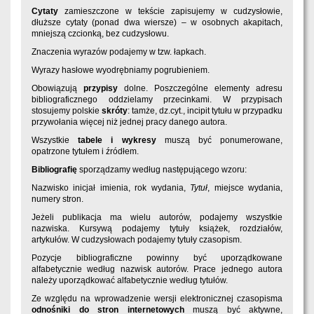
Cytaty
zamieszczone w tekście zapisujemy w cudzysłowie,
dłuższe cytaty (ponad dwa wiersze) – w osobnych akapitach,
mniejszą czcionką, bez cudzysłowu.
Znaczenia wyrazów podajemy w tzw. łapkach.
Wyrazy hasłowe wyodrębniamy pogrubieniem.
Obowiązują
przypisy
dolne. Poszczególne elementy adresu
bibliograficznego oddzielamy przecinkami. W przypisach
stosujemy polskie
skróty
: tamże, dz.cyt., incipit tytułu w przypadku
przywołania więcej niż jednej pracy danego autora.
Wszystkie
tabele i wykresy
muszą być ponumerowane,
opatrzone tytułem i źródłem.
Bibliografię
sporządzamy według następującego wzoru:
Nazwisko inicjał imienia, rok wydania,
Tytuł
, miejsce wydania,
numery stron.
Jeżeli publikacja ma wielu autorów, podajemy wszystkie
nazwiska. Kursywą podajemy tytuły książek, rozdziałów,
artykułów. W cudzysłowach podajemy tytuły czasopism.
Pozycje bibliograficzne powinny być uporządkowane
alfabetycznie według nazwisk autorów. Prace jednego autora
należy uporządkować alfabetycznie według tytułów.
Ze względu na wprowadzenie wersji elektronicznej czasopisma
odnośniki do stron internetowych
muszą być aktywne,