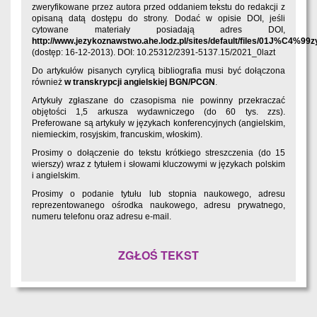
zweryfikowane przez autora przed oddaniem tekstu do redakcji z
opisaną datą dostępu do strony. Dodać w opisie DOI, jeśli
cytowane materiały posiadają adres DOI,
http://www.jezykoznawstwo.ahe.lodz.pl/sites/default/files/01J%C4
(dostęp: 16-12-2013). DOI: 10.25312/2391-5137.15/2021_0lazt
Do artykułów pisanych cyrylicą bibliografia musi być dołączona
również
w transkrypcji angielskiej BGN/PCGN
.
Artykuły zgłaszane do czasopisma nie powinny przekraczać
objętości 1,5 arkusza wydawniczego (do 60 tys. zzs).
Preferowane są artykuły w językach konferencyjnych (angielskim,
niemieckim, rosyjskim, francuskim, włoskim).
Prosimy o dołączenie do tekstu krótkiego streszczenia (do 15
wierszy) wraz z tytułem i słowami kluczowymi w językach polskim
i angielskim.
Prosimy o podanie tytułu lub stopnia naukowego, adresu
reprezentowanego ośrodka naukowego, adresu prywatnego,
numeru telefonu oraz adresu e-mail.
ZGŁOŚ TEKST